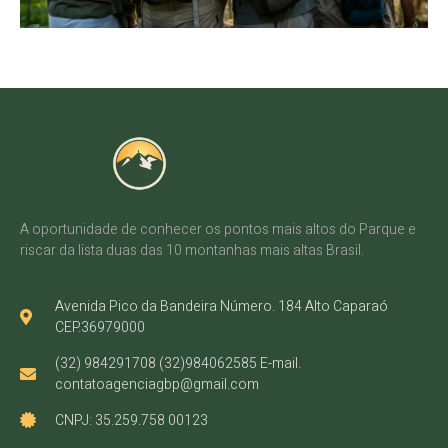
A oportunidade de conhecer os pontos mais altos do Parque e
riscar da lista duas das 10 montanhas mais altas Brasil.
Avenida Pico da Bandeira Número. 184 Alto Caparaó
CEP.36979000
(32) 984291708 (32)984062585 E-mail.
contatoagenciagbp@gmail.com
CNPJ: 35.259.758 00123