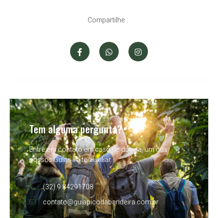
Compartilhe :
Tem alguma pergunta?
Entre em contato em caso de dúvida, um dos
nossos Guias irá te auxiliar.
(32) 9 84291708
contato@guiapicodabandeira.com.br