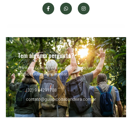
Tem alguma pergunta?
Entre em contato em caso de dúvida, um dos
nossos Guias irá te auxiliar.
(32) 9 84291708
contato@guiapicodabandeira.com.br