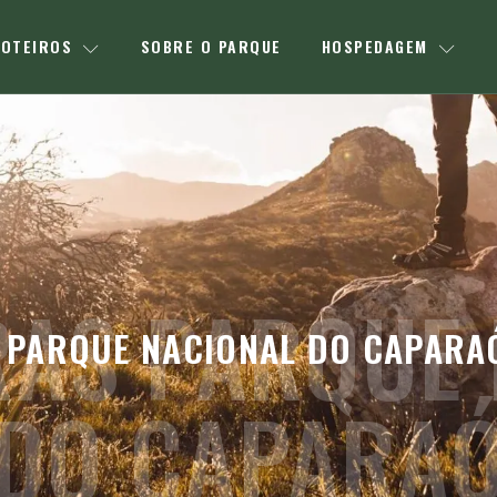
OTEIROS
SOBRE O PARQUE
HOSPEDAGEM
RAS PARQUE 
 PARQUE NACIONAL DO CAPARAÓ 
DO CAPARA