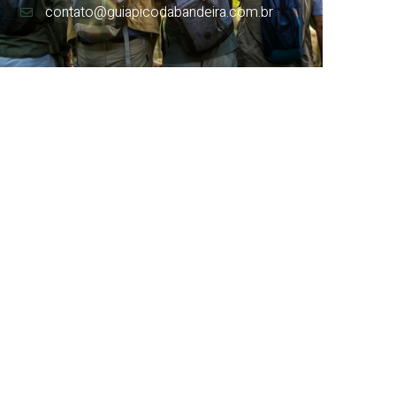
contato@guiapicodabandeira.com.br