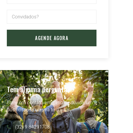
AGENDE AGORA
Tem alguma pergunta?
Entre em contato em caso de dúvida, um
dos nossos Guias irá te auxiliar.
(32) 9 84291708