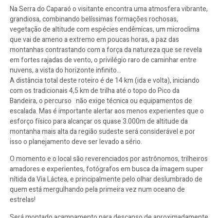
Na Serra do Caparaó o visitante encontra uma atmosfera vibrante,
grandiosa, combinando belíssimas formações rochosas,
vegetação de altitude com espécies endêmicas, um microclima
que vai de ameno a extremo em poucas horas, a paz das
montanhas contrastando com a força da natureza que se revela
em fortes rajadas de vento, o privilégio raro de caminhar entre
nuvens, a vista do horizonte infinito…
A distância total deste roteiro é de 14 km (ida e volta), iniciando
com os tradicionais 4,5 km de trilha até o topo do Pico da
Bandeira, o percurso não exige técnica ou equipamentos de
escalada. Mas é importante alertar aos menos experientes que o
esforço físico para alcançar os quase 3.000m de altitude da
montanha mais alta da região sudeste será considerável e por
isso o planejamento deve ser levado a sério.
O momento e o local são reverenciados por astrônomos, trilheiros
amadores e experientes, fotógrafos em busca da imagem super
nítida da Via Láctea, e principalmente pelo olhar deslumbrado de
quem está mergulhando pela primeira vez num oceano de
estrelas!
Será montado acampamento para descanso de aproximadamente