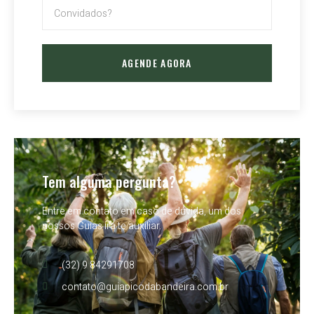
AGENDE AGORA
Tem alguma pergunta?
Entre em contato em caso de dúvida, um dos
nossos Guias irá te auxiliar.
(32) 9 84291708
contato@guiapicodabandeira.com.br