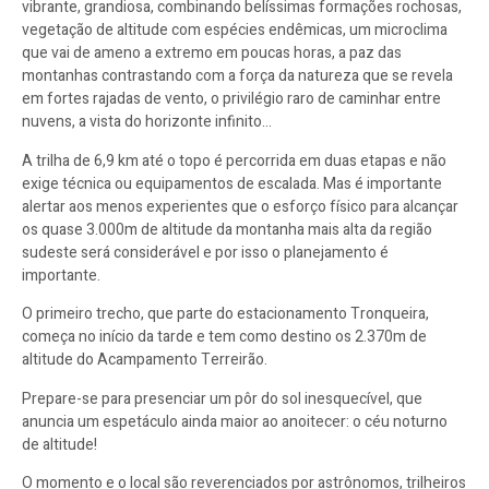
vibrante, grandiosa, combinando belíssimas formações rochosas,
vegetação de altitude com espécies endêmicas, um microclima
que vai de ameno a extremo em poucas horas, a paz das
montanhas contrastando com a força da natureza que se revela
em fortes rajadas de vento, o privilégio raro de caminhar entre
nuvens, a vista do horizonte infinito…
A trilha de 6,9 km até o topo é percorrida em duas etapas e não
exige técnica ou equipamentos de escalada. Mas é importante
alertar aos menos experientes que o esforço físico para alcançar
os quase 3.000m de altitude da montanha mais alta da região
sudeste será considerável e por isso o planejamento é
importante.
O primeiro trecho, que parte do estacionamento Tronqueira,
começa no início da tarde e tem como destino os 2.370m de
altitude do Acampamento Terreirão.
Prepare-se para presenciar um pôr do sol inesquecível, que
anuncia um espetáculo ainda maior ao anoitecer: o céu noturno
de altitude!
O momento e o local são reverenciados por astrônomos, trilheiros