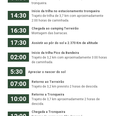
tronqueira.
Início da trilha no estacionamento tronqueira
14:30
Trajeto de trilha de 3,7 km com aproximadamente
2:00 horas de caminhada.
16:30
Chegada ao camping Terreirão
Montagem das barracas.
17:30
Assistir ao pôr do sol a 2.370 Km de altitude
Início da trilha Pico da Bandeira
02:00
Trajeto de 3,2 km com aproximadamente 3:00 horas
de caminhada.
5:30
Apreciar o nascer do sol
07:00
Retorno ao Terreirão
Trajeto de 3,2 km previsto 2 horas de descida.
Retorno a Tronqueira
10:00
Trajeto de 3,7 km aproximadamente 2 horas de
descida.
Chegada a Tronqueira