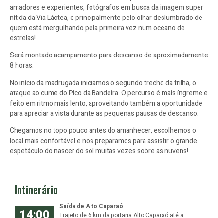
amadores e experientes, fotógrafos em busca da imagem super
nítida da Via Láctea, e principalmente pelo olhar deslumbrado de
quem está mergulhando pela primeira vez num oceano de
estrelas!
Será montado acampamento para descanso de aproximadamente
8 horas.
No início da madrugada iniciamos o segundo trecho da trilha, o
ataque ao cume do Pico da Bandeira. O percurso é mais íngreme e
feito em ritmo mais lento, aproveitando também a oportunidade
para apreciar a vista durante as pequenas pausas de descanso.
Chegamos no topo pouco antes do amanhecer, escolhemos o
local mais confortável e nos preparamos para assistir o grande
espetáculo do nascer do sol muitas vezes sobre as nuvens!
Intinerário
Saída de Alto Caparaó
14:00
Trajeto de 6 km da portaria Alto Caparaó até a